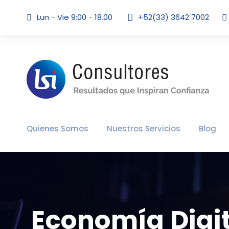
Lun - Vie 9:00 - 18.00
+52(33) 3642 7002
Quienes Somos
Nuestros Servicios
Blog
Economía Digit