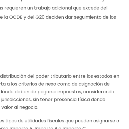
ás requieren un trabajo adicional que excede del
 de la OCDE y del G20 deciden dar seguimiento de los
distribución del poder tributario entre los estados en
cta a los criterios de nexo como de asignación de
en dónde deben de pagarse impuestos, considerando
urisdicciones, sin tener presencia física donde
valor al negocio.
es tipos de utilidades fiscales que pueden asignarse a
como Importe A, Importe B e Importe C.