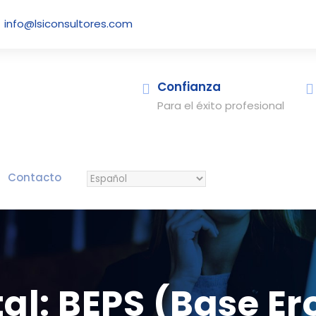
info@lsiconsultores.com
Confianza
Para el éxito profesional
Contacto
al: BEPS (Base Ero