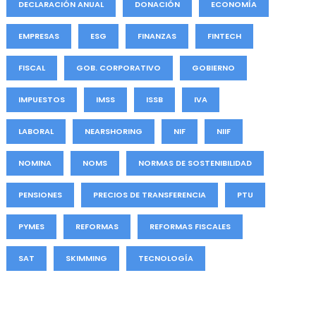
DECLARACIÓN ANUAL
DONACIÓN
ECONOMÍA
EMPRESAS
ESG
FINANZAS
FINTECH
FISCAL
GOB. CORPORATIVO
GOBIERNO
IMPUESTOS
IMSS
ISSB
IVA
LABORAL
NEARSHORING
NIF
NIIF
NOMINA
NOMS
NORMAS DE SOSTENIBILIDAD
PENSIONES
PRECIOS DE TRANSFERENCIA
PTU
PYMES
REFORMAS
REFORMAS FISCALES
SAT
SKIMMING
TECNOLOGÍA