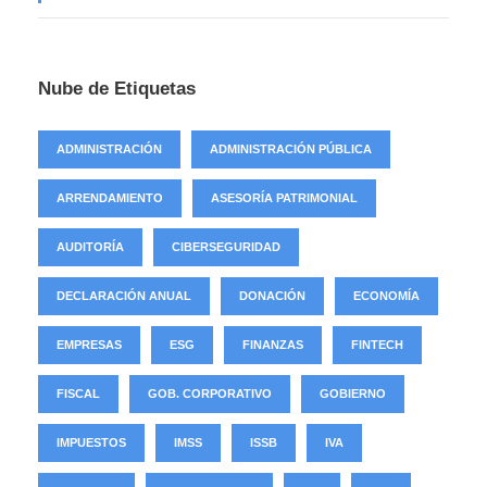
Nube de Etiquetas
ADMINISTRACIÓN
ADMINISTRACIÓN PÚBLICA
ARRENDAMIENTO
ASESORÍA PATRIMONIAL
AUDITORÍA
CIBERSEGURIDAD
DECLARACIÓN ANUAL
DONACIÓN
ECONOMÍA
EMPRESAS
ESG
FINANZAS
FINTECH
FISCAL
GOB. CORPORATIVO
GOBIERNO
IMPUESTOS
IMSS
ISSB
IVA