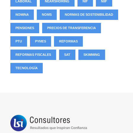
LABORAL
NEARSHORING
NIF
NIIF
NOMINA
NOMS
NORMAS DE SOSTENIBILIDAD
PENSIONES
PRECIOS DE TRANSFERENCIA
PTU
PYMES
REFORMAS
REFORMAS FISCALES
SAT
SKIMMING
TECNOLOGÍA