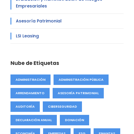
Empresariales
Asesoría Patrimonial
LSI Leasing
Nube de Etiquetas
ADMINISTRACIÓN
ADMINISTRACIÓN PÚBLICA
ARRENDAMIENTO
ASESORÍA PATRIMONIAL
AUDITORÍA
CIBERSEGURIDAD
DECLARACIÓN ANUAL
DONACIÓN
ECONOMÍA
EMPRESAS
ESG
FINANZAS