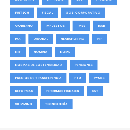
FINTECH
FISCAL
GOB. CORPORATIVO
GOBIERNO
IMPUESTOS
IMSS
ISSB
IVA
LABORAL
NEARSHORING
NIF
NIIF
NOMINA
NOMS
NORMAS DE SOSTENIBILIDAD
PENSIONES
PRECIOS DE TRANSFERENCIA
PTU
PYMES
REFORMAS
REFORMAS FISCALES
SAT
SKIMMING
TECNOLOGÍA