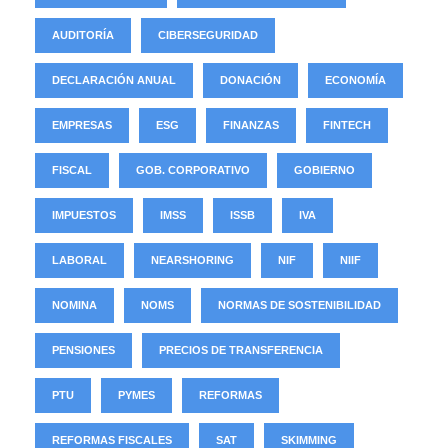
AUDITORÍA
CIBERSEGURIDAD
DECLARACIÓN ANUAL
DONACIÓN
ECONOMÍA
EMPRESAS
ESG
FINANZAS
FINTECH
FISCAL
GOB. CORPORATIVO
GOBIERNO
IMPUESTOS
IMSS
ISSB
IVA
LABORAL
NEARSHORING
NIF
NIIF
NOMINA
NOMS
NORMAS DE SOSTENIBILIDAD
PENSIONES
PRECIOS DE TRANSFERENCIA
PTU
PYMES
REFORMAS
REFORMAS FISCALES
SAT
SKIMMING