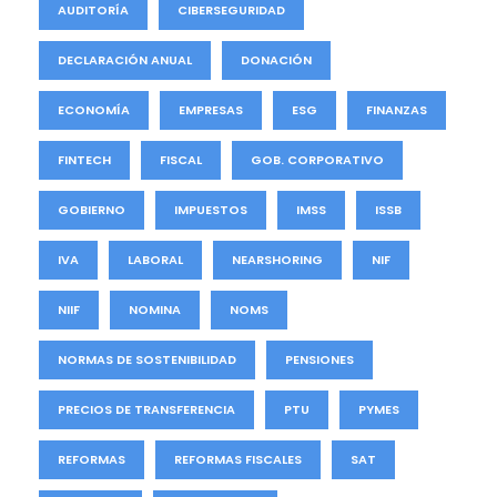
AUDITORÍA
CIBERSEGURIDAD
DECLARACIÓN ANUAL
DONACIÓN
ECONOMÍA
EMPRESAS
ESG
FINANZAS
FINTECH
FISCAL
GOB. CORPORATIVO
GOBIERNO
IMPUESTOS
IMSS
ISSB
IVA
LABORAL
NEARSHORING
NIF
NIIF
NOMINA
NOMS
NORMAS DE SOSTENIBILIDAD
PENSIONES
PRECIOS DE TRANSFERENCIA
PTU
PYMES
REFORMAS
REFORMAS FISCALES
SAT