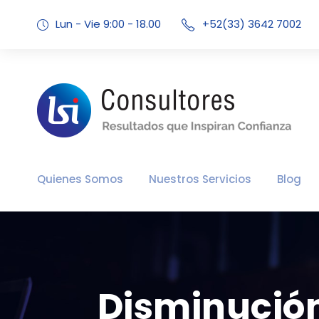
Lun - Vie 9:00 - 18.00
+52(33) 3642 7002
Quienes Somos
Nuestros Servicios
Blog
Disminución