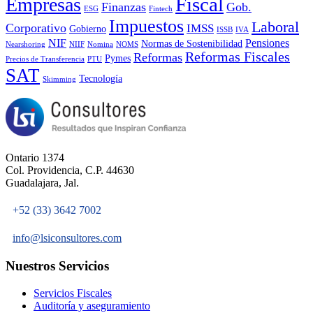
Fiscal
Empresas
Finanzas
Gob.
ESG
Fintech
Impuestos
Laboral
Corporativo
IMSS
Gobierno
ISSB
IVA
NIF
Pensiones
Normas de Sostenibilidad
Nearshoring
NIIF
Nomina
NOMS
Reformas Fiscales
Reformas
Pymes
Precios de Transferencia
PTU
SAT
Tecnología
Skimming
Ontario 1374
Col. Providencia, C.P. 44630
Guadalajara, Jal.
+52 (33) 3642 7002
info@lsiconsultores.com
Nuestros Servicios
Servicios Fiscales
Auditoría y aseguramiento